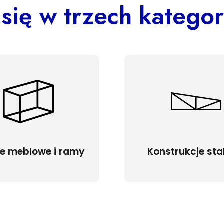
 się w trzech katego
że meblowe i ramy
Konstrukcje st