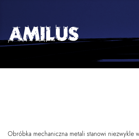
Oferta
Skip
to
content
Obróbka mechaniczna metali stanowi niezwykle ws