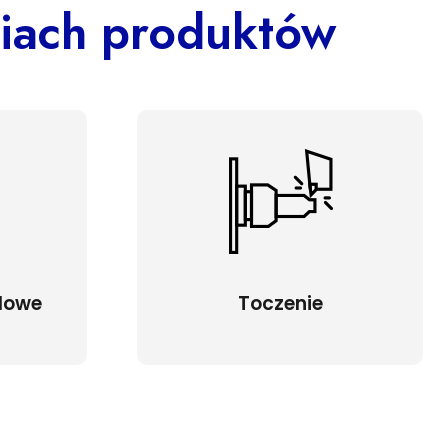
riach produktów
alowe
Toczenie