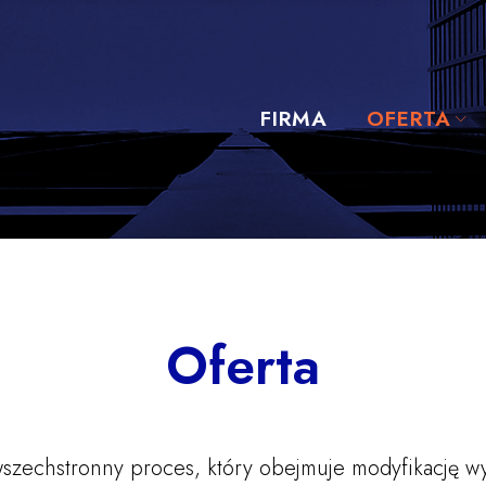
FIRMA
OFERTA
Oferta
zechstronny proces, który obejmuje modyfikację wym