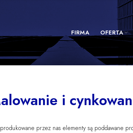
FIRMA
OFERTA
e
alowanie i cynkowan
 produkowane przez nas elementy są poddawane pro