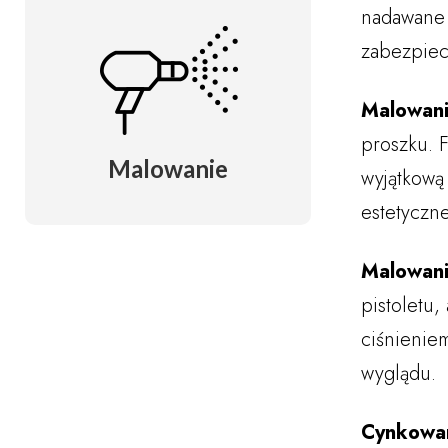
nadawane 
zabezpiec
Malowani
proszku. 
Malowanie
wyjątkową
estetyczn
Malowani
pistoletu,
ciśnienie
wyglądu.
Cynkowan