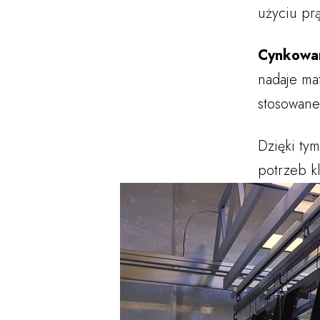
użyciu pr
Cynkowan
nadaje ma
stosowane
Dzięki ty
potrzeb kl