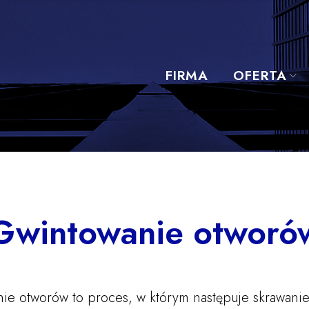
ie
FIRMA
OFERTA
Gwintowanie otworó
ie otworów to proces, w którym następuje skrawanie 