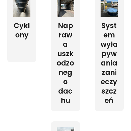
Cykl
Nap
Syst
ony
raw
em
a
wyła
uszk
pyw
odzo
ania
neg
zani
o
eczy
dac
szcz
hu
eń