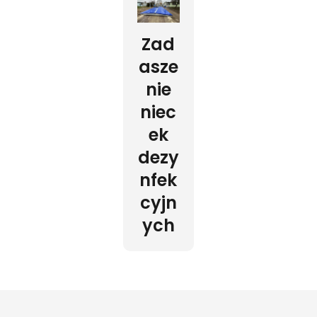
Zad
asze
nie
niec
ek
dezy
nfek
cyjn
ych