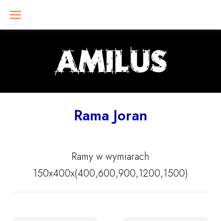
Skip
to
content
Stelaż
Rama Joran
wystawienniczo-
ogródkowy
Ramy w wymiarach
150x400x(400,600,900,1200,1500)